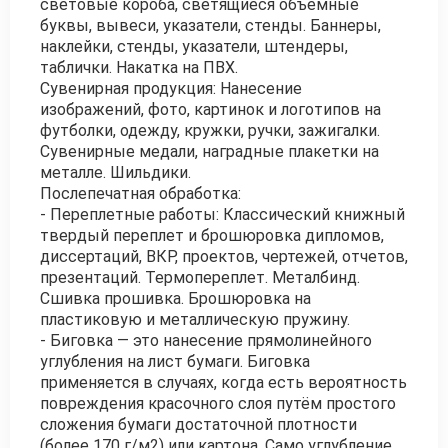
световые короба, светящиеся объемные
буквы, вывеси, указатели, стенды. Баннеры,
наклейки, стенды, указатели, штендеры,
таблички. Накатка на ПВХ.
Сувенирная продукция: Нанесение
изображений, фото, картинок и логотипов на
футболки, одежду, кружки, ручки, зажигалки.
Сувенирные медали, наградные плакетки на
металле. Шильдики.
Послепечатная обработка:
- Переплетные работы: Классический книжный
твердый переплет и брошюровка дипломов,
диссертаций, ВКР, проектов, чертежей, отчетов,
презентаций. Термопереплет. Металбинд.
Сшивка прошивка. Брошюровка на
пластиковую и металлическую пружину.
- Биговка — это нанесение прямолинейного
углубления на лист бумаги. Биговка
применяется в случаях, когда есть вероятность
повреждения красочного слоя путём простого
сложения бумаги достаточной плотности
(более 170 г/м2) или картона. Само углубление