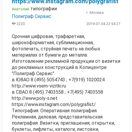
https://www.instagram.com/polygrafist
типографии
Анатолий
г. Москва
Полиграф Сервис

2220
2019-01-04 23:54:27
Срочная цифровая, трафаретная,
широкоформатная, сублимационная,
фотопечать, струйная печать на любых
материалах от бумаги до металла.
Изготовление рекламной продукции от визитки
до рекламных конструкций в Копицентре
"Полиграф Сервис"
в ЮВАО 8 (495) 5054743 ; +7(919) 1020024
http://www.vsem-vizitki.ru
в СВАО 8 (495) 7403558 ; +7(495) 7403558
http://www.poly-s.net
https://www.instagram.com/polygrafist/
Типография. Оперативная полиграфия.
Рекламная, деловая, представительская
полиграфия: Визитки, приглашения, открытки,
буклеты, лифлеты, каталоги, листовки,